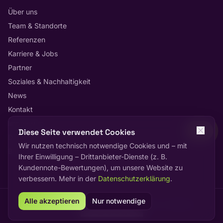
Über uns
Team & Standorte
Referenzen
Karriere & Jobs
Partner
Soziales & Nachhaltigkeit
News
Kontakt
Impressum
Diese Seite verwendet Cookies
Datenschutz
Wir nutzen technisch notwendige Cookies und – mit
Barrierefreiheit
Ihrer Einwilligung – Drittanbieter-Dienste (z. B.
Kundennote-Bewertungen), um unsere Website zu
verbessern. Mehr in der
Datenschutzerklärung
.
Alle akzeptieren
Nur notwendige
©
2026
Deltatec Computer GmbH. Alle Rechte vorbehalten.
Bewegung reduzieren