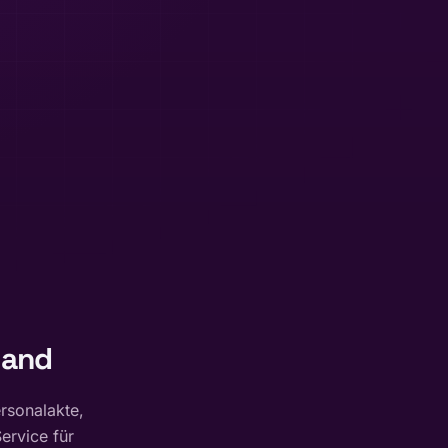
Hand
ersonalakte,
ervice für