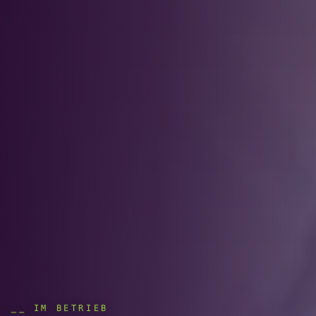
⎯⎯
IM BETRIEB