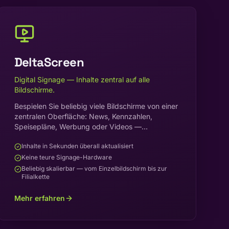
DeltaScreen
Digital Signage — Inhalte zentral auf alle
Bildschirme.
Bespielen Sie beliebig viele Bildschirme von einer
zentralen Oberfläche: News, Kennzahlen,
Speisepläne, Werbung oder Videos —
webbasiert gesteuert, ohne teure Spezial-
Inhalte in Sekunden überall aktualisiert
Hardware.
Keine teure Signage-Hardware
Beliebig skalierbar — vom Einzelbildschirm bis zur
Filialkette
Mehr erfahren