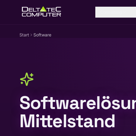
Zum Inhalt springen
Consulting
Start
Software
Softwarelösu
Mittelstand