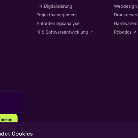
HR-Digitalisierung
Webdesign
Projektmanagement
Druckerserv
Anforderungsanalyse
Hardwarem
KI & Softwareentwicklung
↗
Robotics
↗
nieren
n via
ndet Cookies