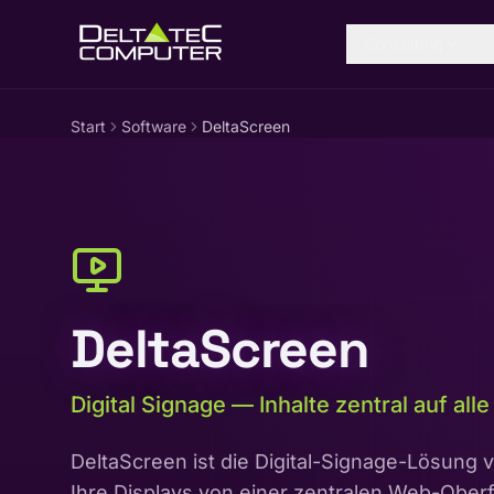
Zum Inhalt springen
Consulting
Start
Software
DeltaScreen
DeltaScreen
Digital Signage — Inhalte zentral auf all
DeltaScreen ist die Digital-Signage-Lösung vo
Ihre Displays von einer zentralen Web-Oberflä