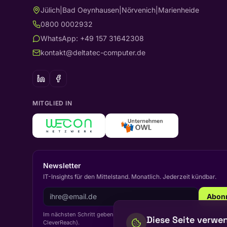
Jülich
|
Bad Oeynhausen
|
Nörvenich
|
Marienheide
0800 0002932
WhatsApp: +49 157 31642308
kontakt@deltatec-computer.de
MITGLIED IN
Newsletter
IT-Insights für den Mittelstand. Monatlich. Jederzeit kündbar.
Abon
Im nächsten Schritt geben Sie Vor- und Nachname ein (Double Opt-I
Diese Seite verwe
CleverReach).