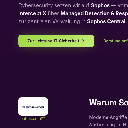
Cybersecurity setzen wir auf
Sophos
— vom 
Intercept X
über
Managed Detection & Res
zur zentralen Verwaltung in
Sophos Central
.
Zur Leistung IT-Sicherheit
Beratung an
Warum So
Moderne Angriffe 
sophos.com
Ausbreitung im Ne