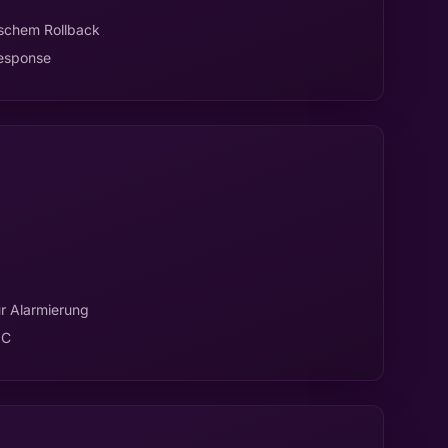
schem Rollback
esponse
ur Alarmierung
OC