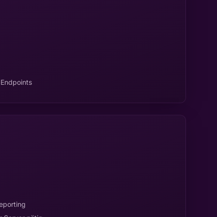
 Endpoints
eporting