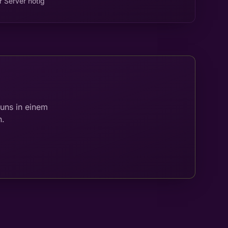
 Server nötig
 uns in einem
n.